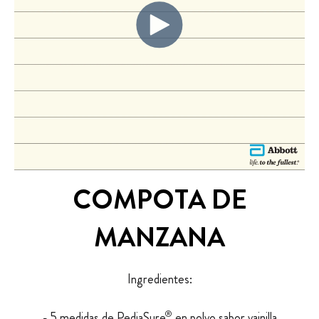
COMPOTA DE
MANZANA
Ingredientes:
®
- 5 medidas de PediaSure
en polvo sabor vainilla