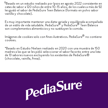
6
Basado en un estudio realizado por Ipsos en agosto 2022 consistente en
catas de sabor a 120 niños de entre 10-15 años, de los cuales a más de 92
les gustó el sabor de PediaSure Teen Balance (formato en polvo sabor
vainilla y chocolate).
Es muy importante mantener una dieta variada y equilibrada acompañada
®
®
de un estilo de vida saludable. PediaSure
y PediaSure
Teen Balance
son complementos alimenticios y no sustituyen la comida.
®
Imágenes de cookies solo con fines ilustrativos. PediaSure
no contiene
cookies.
*Basado en Estudio Nielsen realizado en 2020 con una muestra de 150
madres a las que se les pidió seleccionar el sabor favorito entre una lista
de 13 sabores nuevos excluyendo los existentes de PediaSure®
(chocolate, vainilla, fresa).