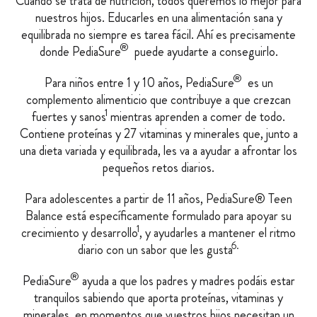
Cuando se trata de nutrición, todos queremos lo mejor para
nuestros hijos. Educarles en una alimentación sana y
equilibrada no siempre es tarea fácil. Ahí es precisamente
®
donde PediaSure
puede ayudarte a conseguirlo.
®
Para niños entre 1 y 10 años, PediaSure
es un
complemento alimenticio que contribuye a que crezcan
1
fuertes y sanos
mientras aprenden a comer de todo.
Contiene proteínas y 27 vitaminas y minerales que, junto a
una dieta variada y equilibrada, les va a ayudar a afrontar los
pequeños retos diarios.
Para adolescentes a partir de 11 años, PediaSure® Teen
Balance está específicamente formulado para apoyar su
1
crecimiento y desarrollo
, y ayudarles a mantener el ritmo
6.
diario con un sabor que les gusta
®
PediaSure
ayuda a que los padres y madres podáis estar
tranquilos sabiendo que aporta proteínas, vitaminas y
minerales, en momentos que vuestros hijos necesitan un