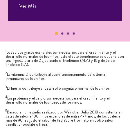
Ver Más
1
Los ácidos grasos esenciales son necesarios para el crecimiento y el
desarrollo normales de los niños. Este efecto beneficioso se obtiene con
una ingesta diaria de 2 g de ácido α-linolénico (ALA) y 10 g de ácido
linoleico (LA).
2
La vitamina D contribuye al buen funcionamiento del sistema
inmunitario de los niños.
3
El hierro contribuye al desarrollo cognitivo normal de los niños.
4
Las proteínas y el calcio son necesarios para el crecimiento y el
desarrollo normales de los huesos de los niños.
5
Basado en un estudio realizado por Walnut en Julio 2018 consistente en
catas de sabor a 100 niños españoles de entre 4-7 años, de los cuales a
más de 90 les gustó el sabor de PediaSure (formato en polvo sabor
vainilla, chocolate o fresa).