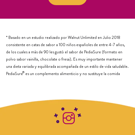
Madrid, España
Teléfono: 915218114
BILBAO
10
0.5 km
* Basado en un estudio realizado por Walnut Unlimited en Julio 2018
consistente en catas de sabor a 100 niños españoles de entre 4-7 años,
Gran Via 7 y 9, -48001,
de los cuales a más de 90 les gustó el sabor de PediaSure (formato en
INCLUIDA EN DIRECCIÓN TIENDA, España
Teléfono:
polvo sabor vainilla, chocolate o fresa). Es muy importante mantener
una dieta variada y equilibrada acompañada de un estilo de vida saludable.
®
PediaSure
es un complemento alimenticio y no sustituye la comida