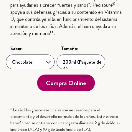
®
para ayudarles a crecer fuertes y sanos*. PediaSure
apoya a sus defensas gracias a su contenido en Vitamina
D, que contribuye al buen funcionamiento del sistema
inmunitario de los niños. Además, el hierro ayuda a su
atención y memoria**.
Sabor:
Tamaño:
Chocolate
Selecciona...
200ml (Paquete de
Selecciona...
4)
Compra Online
* Los ácidos grasos esenciales son necesarios para el
crecimiento y el desarrollo normales de los niños. Este efecto
beneficioso se obtiene con una ingesta diaria de 2 g de ácido a-
linolénico (ALA) y 10 g de ácido linoleico (LA).