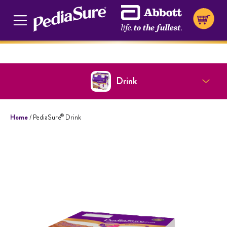
Cookie Preferences
Drink
®
Home
/ PediaSure
Drink