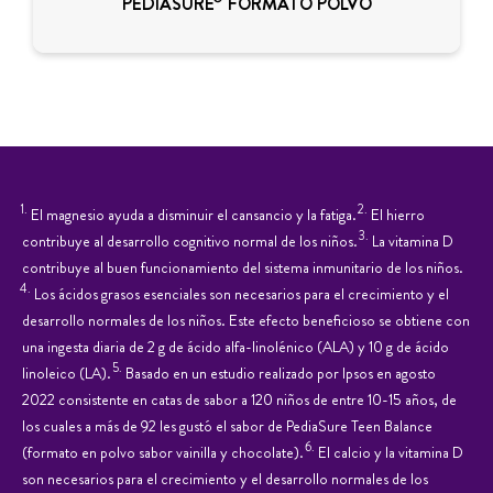
PEDIASURE
FORMATO POLVO
Preciados 3, -28013 MADRID,
INCLUIDA EN DIRECCI?N TIENDA, España
Teléfono:
FARMACIA MARISOL DE MIGUEL
8
0.2 km
1.
2.
El magnesio ayuda a disminuir el cansancio y la fatiga.
El hierro
CALLE MAYOR 5, 45683
3.
Toledo, España
contribuye al desarrollo cognitivo normal de los niños.
La vitamina D
Teléfono:
contribuye al buen funcionamiento del sistema inmunitario de los niños.
4.
Los ácidos grasos esenciales son necesarios para el crecimiento y el
desarrollo normales de los niños. Este efecto beneficioso se obtiene con
una ingesta diaria de 2 g de ácido alfa-linolénico (ALA) y 10 g de ácido
YESTE MORENO S.L.
9
0.2 km
5.
linoleico (LA).
Basado en un estudio realizado por Ipsos en agosto
2022 consistente en catas de sabor a 120 niños de entre 10-15 años, de
C. VICTORIA, 6 - BJ, 28012
los cuales a más de 92 les gustó el sabor de PediaSure Teen Balance
Madrid, España
6.
Teléfono: 915218114
(formato en polvo sabor vainilla y chocolate).
El calcio y la vitamina D
son necesarios para el crecimiento y el desarrollo normales de los