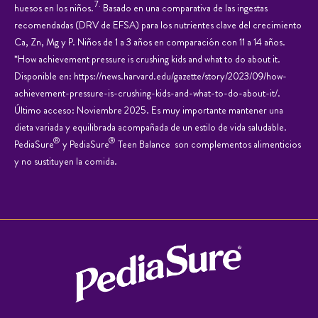
7.
huesos en los niños.
Basado en una comparativa de las ingestas
recomendadas (DRV de EFSA) para los nutrientes clave del crecimiento
BILBAO
10
0.5 km
Ca, Zn, Mg y P. ​​Niños de 1 a 3 años en comparación con 11 a 14 años.
*How achievement pressure is crushing kids and what to do about it.
Gran Via 7 y 9, -48001,
Disponible en:
https://news.harvard.edu/gazette/story/2023/09/how-
INCLUIDA EN DIRECCIÓN TIENDA, España
achievement-pressure-is-crushing-kids-and-what-to-do-about-it/
.
Teléfono:
Último acceso: Noviembre 2025. Es muy importante mantener una
dieta variada y equilibrada acompañada de un estilo de vida saludable.
®
®
PediaSure
y PediaSure
Teen Balance son complementos alimenticios
y no sustituyen la comida.