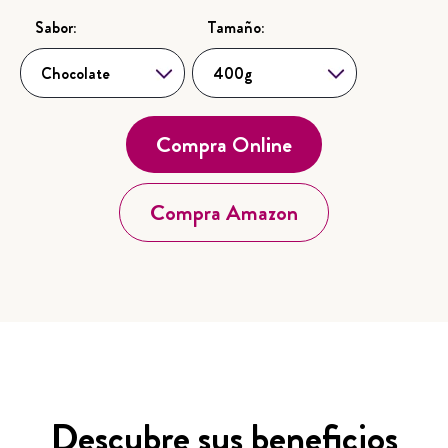
Sabor:
Tamaño:
Chocolate
Selecciona...
400g
Selecciona...
Compra Online
Compra Amazon
Descubre sus beneficios