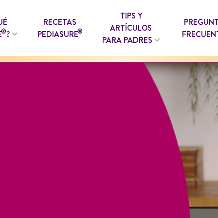
TIPS Y
UÉ
RECETAS
PREGUN
ARTÍCULOS
®
®
E
?
PEDIASURE
FRECUEN
PARA PADRES