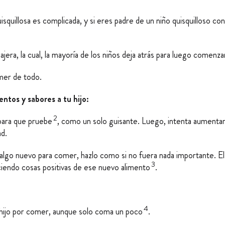
quillosa es complicada, y si eres padre de un niño quisquilloso co
sajera, la cual, la mayoría de los niños deja atrás para luego come
mer de todo.
ntos y sabores a tu hijo:
2
 para que pruebe
, como un solo guisante. Luego, intenta aumentar
d.
o algo nuevo para comer, hazlo como si no fuera nada importante. E
3
ciendo cosas positivas de ese nuevo alimento
.
4
u hijo por comer, aunque solo coma un poco
.