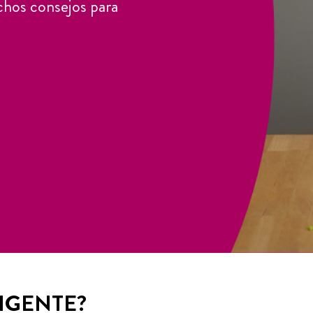
chos consejos para
IGENTE?