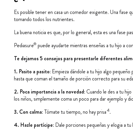
Es posible tener en casa un comedor exigente. Una fase quis
tomando todos los nutrientes.
La buena noticia es que, por lo general, esta es una fase pa
®
Pediasure
puede ayudarte mientras enseñas a tu hijo a co
Te dejamos 5 consejos para presentarle diferentes alime
1. Pasito a pasito
: Empieza dándole a tu hijo algo pequeño
hasta que coman el tamaño de porción correcto para su eda
2. Poca importancia a la novedad
: Cuando le des a tu hij
los niños, simplemente coma un poco para dar ejemplo y di
4
3. Con calma
: Tómate tu tiempo, no hay prisa
.
4. Hazle partícipe
: Dale porciones pequeñas y elogia a t