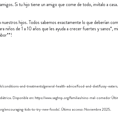
s amigos. Si tu hijo tiene un amigo que come de todo, invítalo a cas
a nuestros hijos. Todos sabemos exactamente lo que deberían comer
a niños de 1 a 10 años que les ayuda a crecer fuertes y sanos*, 
abor**!
uk/conditions-and-treatments/general-health-advice/food-and-diet/fussy-eaters
diátrica. Disponible en:
https://www.seghnp.org/familias/nino-mal-comedor
Últi
s.org/encouraging-kids-to-try-new-foods
/. Último acceso: Noviembre 2025.