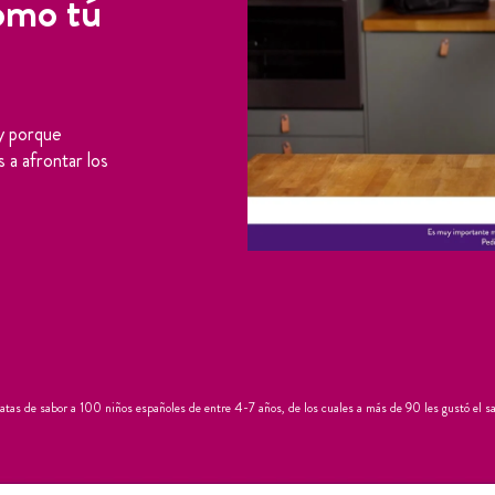
omo tú
 y porque
 a afrontar los
as de sabor a 100 niños españoles de entre 4-7 años, de los cuales a más de 90 les gustó el sab